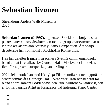
Sebastian Iivonen
Stipendium:
Anders Walls Musikpris
2025
Sebastian Iivonen (f. 1997),
uppvuxen Stockholm, började sina
pianostudier vid sex års ålder och fick tidigt uppmärksamhet när han
vid nio års ålder vann Steinway Piano Competition. Året därpå
debuterade han som solist i Stockholms Konserthus.
Han har därefter framträtt på scener i Sverige och internationellt,
bland annat i Tchaikovsky Concert Hall i Moskva, och tilldelats
flera förstapriser i europeiska pianotävlingar.
2024 debuterade han med Kungliga Filharmonikerna och uppträdde
senare samma år i Carnegie Hall i New York. Han har studerat för
bland andra Tamara Poddubnaya och Julia Mustonen-Dahlkvist, och
är för närvarande Artist-in-Residence vid Ingesund Piano Center.