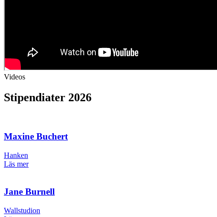
Videos
Stipendiater 2026
Maxine Buchert
Hanken
Läs mer
Jane Burnell
Wallstudion