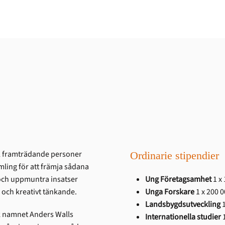
tal framträdande personer
Ordinarie stipendier
amling för att främja sådana
 och uppmuntra insatser
Ung Företagsamhet
1 x
och kreativt tänkande.
Unga Forskare
1 x 200 
Landsbygdsutveckling
1
ck namnet Anders Walls
Internationella studier
1