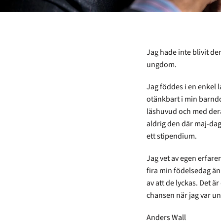
Jag hade inte blivit d
ungdom.
Jag föddes i en enkel l
otänkbart i min barnd
läshuvud och med deras
aldrig den där maj-da
ett stipendium.
Jag vet av egen erfare
fira min födelsedag än 
av att de lyckas. Det 
chansen när jag var un
Anders Wall