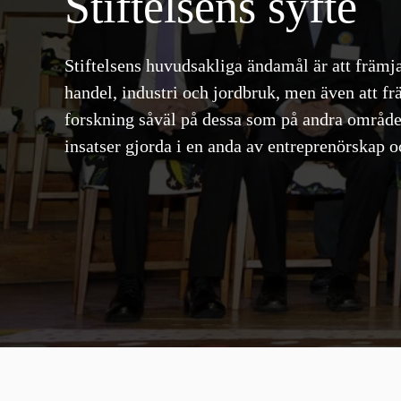
Stiftelsens syfte
Stiftelsens huvudsakliga ändamål är att främj
handel, industri och jordbruk, men även att f
forskning såväl på dessa som på andra område
insatser gjorda i en anda av entreprenörskap o