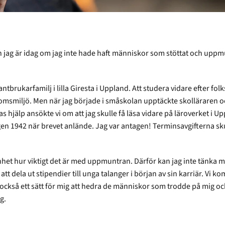
en jag är idag om jag inte hade haft människor som stöttat och uppm
antbrukarfamilj i lilla Giresta i Uppland. Att studera vidare efter fo
omsmiljö. Men när jag började i småskolan upptäckte skolläraren oc
 hjälp ansökte vi om att jag skulle få läsa vidare på läroverket i 
gen 1942 när brevet anlände. Jag var antagen! Terminsavgifterna s
nhet hur viktigt det är med uppmuntran. Därför kan jag inte tänka mi
att dela ut stipendier till unga talanger i början av sin karriär. Vi ko
är också ett sätt för mig att hedra de människor som trodde på mig o
g.