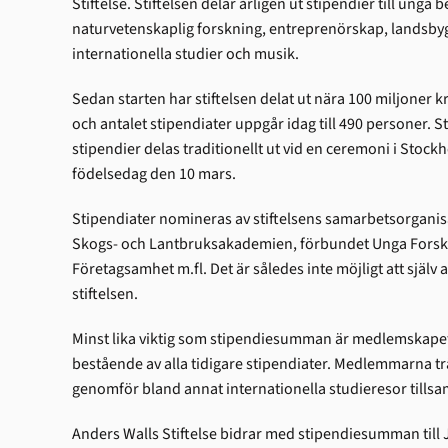
Stiftelse. Stiftelsen delar årligen ut stipendier till un
naturvetenskaplig forskning, entreprenörskap, landsby
internationella studier och musik.
Sedan starten har stiftelsen delat ut nära 100 miljoner k
och antalet stipendiater uppgår idag till 490 personer. St
stipendier delas traditionellt ut vid en ceremoni i Stoc
födelsedag den 10 mars.
Stipendiater nomineras av stiftelsens samarbetsorganis
Skogs- och Lantbruksakademien, förbundet Unga Forsk
Företagsamhet m.fl. Det är således inte möjligt att själv
stiftelsen.
Minst lika viktig som stipendiesumman är med­lemskapet
bestående av alla tidigare stipendiater. Medlemmarna t
genomför bland annat internationella studieresor tills
Anders Walls Stiftelse bidrar med stipendiesumman till J