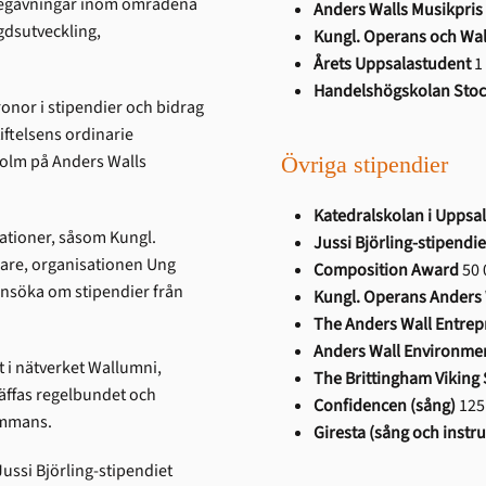
ga begåvningar inom områdena
Anders Walls Musikpris
gdsutveckling,
Kungl. Operans och Wal
Årets Uppsalastudent
1 
Handelshögskolan Sto
ronor i stipendier och bidrag
iftelsens ordinarie
kholm på Anders Walls
Övriga stipendier
Katedralskolan i Uppsa
ationer, såsom Kungl.
Jussi Björling-stipendie
are, organisationen Ung
Composition Award
50 
 ansöka om stipendier från
Kungl. Operans Anders
The Anders Wall Entrep
Anders Wall Environme
 i nätverket Wallumni,
The Brittingham Viking
räffas regelbundet och
Confidencen (sång)
125 
ammans.
Giresta (sång och instr
ussi Björling-stipendiet