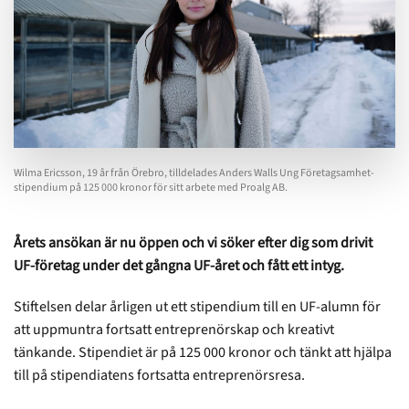
Wilma Ericsson, 19 år från Örebro, tilldelades Anders Walls Ung Företagsamhet-
stipendium på 125 000 kronor för sitt arbete med Proalg AB.
Årets ansökan är nu öppen och vi söker efter dig som drivit
UF-företag under det gångna UF-året och fått ett intyg.
Stiftelsen delar årligen ut ett stipendium till en UF-alumn för
att uppmuntra fortsatt entreprenörskap och kreativt
tänkande. Stipendiet är på 125 000 kronor och tänkt att hjälpa
till på stipendiatens fortsatta entreprenörsresa.