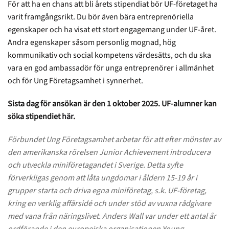
För att ha en chans att bli årets stipendiat bör UF-företaget ha
varit framgångsrikt. Du bör även bära entreprenöriella
egenskaper och ha visat ett stort engagemang under UF-året.
Andra egenskaper såsom personlig mognad, hög
kommunikativ och social kompetens värdesätts, och du ska
vara en god ambassadör för unga entreprenörer i allmänhet
och för Ung Företagsamhet i synnerhet.
Sista dag för ansökan är den 1 oktober 2025.
UF-alumner kan
söka stipendiet
här
.
Förbundet Ung Företagsamhet arbetar för att efter mönster av
den amerikanska rörelsen Junior Achievement introducera
och utveckla miniföretagandet i Sverige. Detta syfte
förverkligas genom att låta ungdomar i åldern 15-19 år i
grupper starta och driva egna miniföretag, s.k. UF-företag,
kring en verklig affärsidé och under stöd av vuxna rådgivare
med vana från näringslivet. Anders Wall var under ett antal år