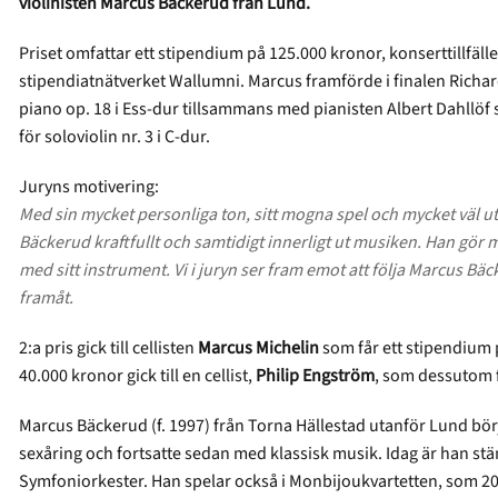
violinisten
Marcus Bäckerud från Lund.
Priset omfattar ett stipendium på 125.000 kronor, konserttillfäl
stipendiatnätverket Wallumni. Marcus framförde i finalen Richard
piano op. 18 i Ess-dur tillsammans med pianisten Albert Dahllöf s
för soloviolin nr. 3 i C-dur.
Juryns motivering:
Med sin mycket personliga ton, sitt mogna spel och mycket väl u
Bäckerud kraftfullt och samtidigt innerligt ut musiken. Han gör mu
med sitt instrument. Vi i juryn ser fram emot att följa Marcus Bä
framåt.
2:a pris gick till cellisten
Marcus Michelin
som får ett stipendium p
40.000 kronor gick till en cellist,
Philip Engström
, som dessutom f
Marcus Bäckerud (f. 1997) från Torna Hällestad utanför Lund bör
sexåring och fortsatte sedan med klassisk musik. Idag är han stä
Symfoniorkester. Han spelar också i Monbijoukvartetten, som 20