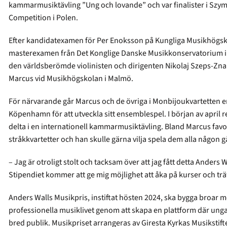
kammarmusiktävling ”Ung och lovande” och var finalister i Szy
Competition i Polen.
Efter kandidatexamen för Per Enoksson på Kungliga Musikhögsk
masterexamen från Det Konglige Danske Musikkonservatorium i 
den världsberömde violinisten och dirigenten Nikolaj Szeps-Znai
Marcus vid Musikhögskolan i Malmö.
För närvarande går Marcus och de övriga i Monbijoukvartetten e
Köpenhamn för att utveckla sitt ensemblespel. I början av april re
delta i en internationell kammarmusiktävling. Bland Marcus fav
stråkkvartetter och han skulle gärna vilja spela dem alla någon gån
– Jag är otroligt stolt och tacksam över att jag fått detta Anders
Stipendiet kommer att ge mig möjlighet att åka på kurser och tr
Anders Walls Musikpris, instiftat hösten 2024, ska bygga broar m
professionella musiklivet genom att skapa en plattform där unga a
bred publik. Musikpriset arrangeras av Giresta Kyrkas Musikstift