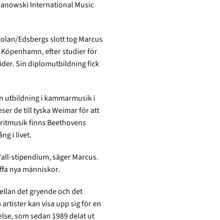
manowski International Music
olan/Edsbergs slott tog Marcus
Köpenhamn, efter studier för
der. Sin diplomutbildning fick
n utbildning i kammarmusik i
ser de till tyska Weimar för att
oritmusik finns Beethovens
g i livet.
 Wall-stipendium, säger Marcus.
äffa nya människor.
ellan det gryende och det
rtister kan visa upp sig för en
else, som sedan 1989 delat ut