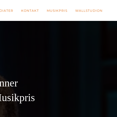
DIATER
KONTAKT
MUSIKPRIS
WALLSTUDION
nner
usikpris