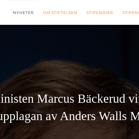
NYHETER
OM STIFTELSEN
STIPENDIER
STIPEN
linisten Marcus Bäckerud vi
upplagan av Anders Walls M