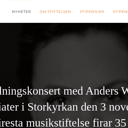
NYHETER
OM STIFTELSEN
STIPENDIER
STIPEN
lningskonsert med Anders W
iater i Storkyrkan den 3 no
resta musikstiftelse firar 35