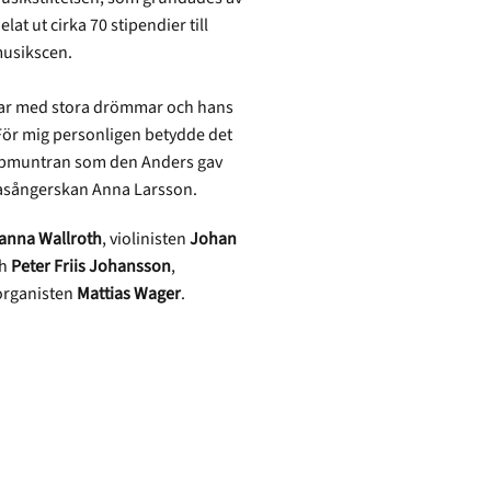
t ut cirka 70 stipendier till
musikscen.
ngar med stora drömmar och hans
 För mig personligen betydde det
 uppmuntran som den Anders gav
rasångerskan Anna Larsson.
anna Wallroth
, violinisten
Johan
h
Peter Friis Johansson
,
organisten
Mattias Wager
.