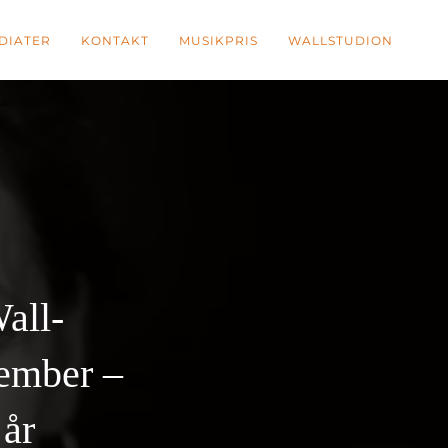
DIATER
KONTAKT
MUSIKPRIS
WALLSTUDION
all-
vember –
 år