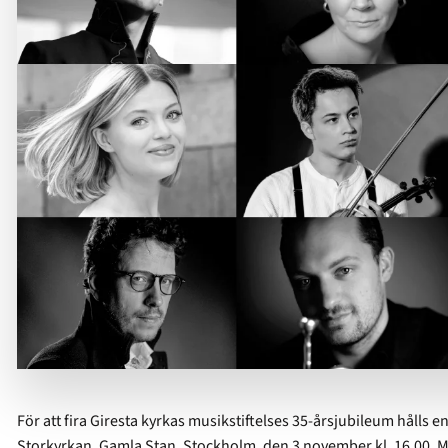
För att fira Giresta kyrkas musikstiftelses 35-årsjubileum hålls en
Storkyrkan, Gamla Stan, Stockholm, den 3 november kl. 16.00. M