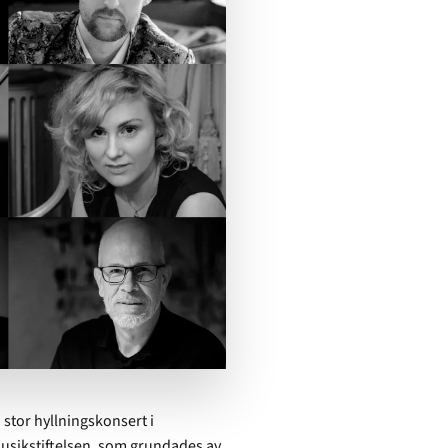
 stor hyllningskonsert i
usikstiftelsen, som grundades av