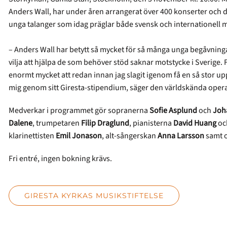
Anders Wall, har under åren arrangerat över 400 konserter och dela
unga talanger som idag präglar både svensk och internationell 
– Anders Wall har betytt så mycket för så många unga begåvni
vilja att hjälpa de som behöver stöd saknar motstycke i Sverige.
enormt mycket att redan innan jag slagit igenom få en så stor
mig genom sitt Giresta-stipendium, säger den världskända ope
Medverkar i programmet gör sopranerna
Sofie Asplund
och
Joh
Dalene
, trumpetaren
Filip Draglund
, pianisterna
David Huang
oc
klarinettisten
Emil Jonason
, alt-sångerskan
Anna Larsson
samt 
Fri entré, ingen bokning krävs.
GIRESTA KYRKAS MUSIKSTIFTELSE