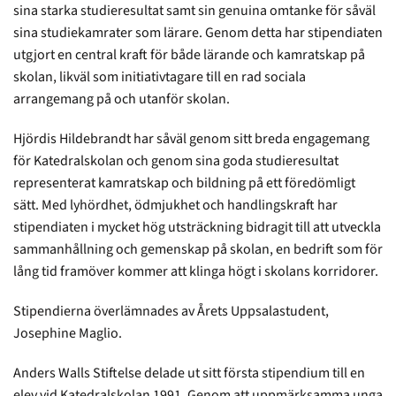
sina starka studieresultat samt sin genuina omtanke för såväl
sina studiekamrater som lärare. Genom detta har stipendiaten
utgjort en central kraft för både lärande och kamratskap på
skolan, likväl som initiativtagare till en rad sociala
arrangemang på och utanför skolan.
Hjördis Hildebrandt har såväl genom sitt breda engagemang
för Katedralskolan och genom sina goda studieresultat
representerat kamratskap och bildning på ett föredömligt
sätt. Med lyhördhet, ödmjukhet och handlingskraft har
stipendiaten i mycket hög utsträckning bidragit till att utveckla
sammanhållning och gemenskap på skolan, en bedrift som för
lång tid framöver kommer att klinga högt i skolans korridorer.
Stipendierna överlämnades av Årets Uppsalastudent,
Josephine Maglio.
Anders Walls Stiftelse delade ut sitt första stipendium till en
elev vid Katedralskolan 1991. Genom att uppmärksamma unga